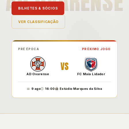
AD OVARENSE
BILHETES & SÓCIOS
VER CLASSIFICAÇÃO
PRÉ ÉPOCA
PRÓXIMO JOGO
VS
AD Ovarense
FC Maia Lidador
📅
9 ago
🕕
16:00
🏟️
Estádio Marques da Silva