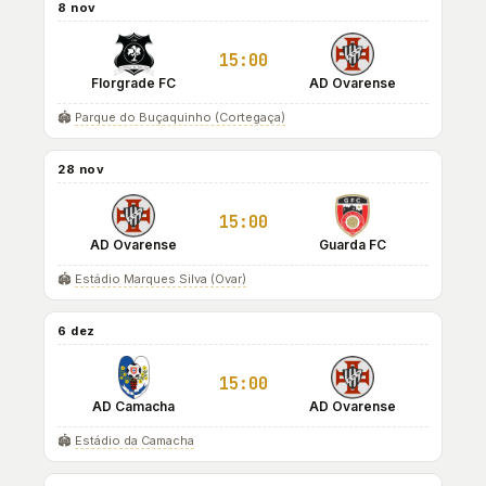
8 nov
15:00
Florgrade FC
AD Ovarense
🏟️
Parque do Buçaquinho (Cortegaça)
28 nov
15:00
AD Ovarense
Guarda FC
🏟️
Estádio Marques Silva (Ovar)
6 dez
15:00
AD Camacha
AD Ovarense
🏟️
Estádio da Camacha