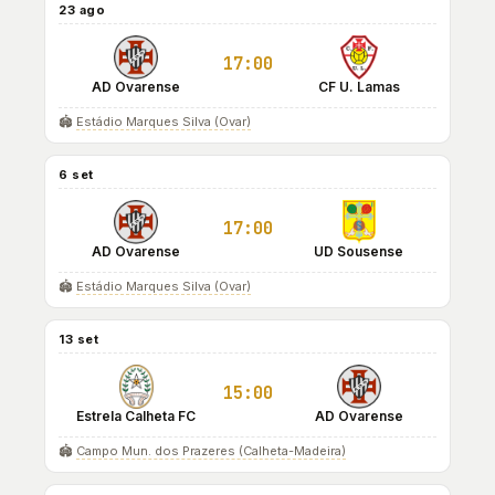
23 ago
17:00
AD Ovarense
CF U. Lamas
🏟️
Estádio Marques Silva (Ovar)
6 set
17:00
AD Ovarense
UD Sousense
🏟️
Estádio Marques Silva (Ovar)
13 set
15:00
Estrela Calheta FC
AD Ovarense
🏟️
Campo Mun. dos Prazeres (Calheta-Madeira)