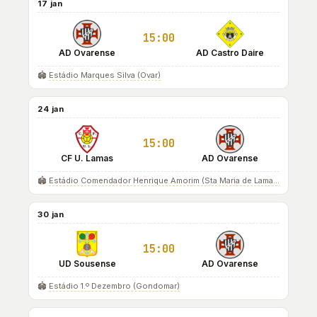
17 jan
15:00
AD Ovarense
AD Castro Daire
🏟️
Estádio Marques Silva (Ovar)
24 jan
15:00
CF U. Lamas
AD Ovarense
🏟️
Estádio Comendador Henrique Amorim (Sta Maria de Lamas)
30 jan
15:00
UD Sousense
AD Ovarense
🏟️
Estádio 1.º Dezembro (Gondomar)