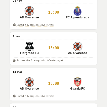
28 fev
15:00
AD Ovarense
FC Alpendorada
🏟️
Estádio Marques Silva (Ovar)
7 mar
15:00
Florgrade FC
AD Ovarense
🏟️
Parque do Buçaquinho (Cortegaça)
14 mar
15:00
AD Ovarense
Guarda FC
🏟️
Estádio Marques Silva (Ovar)