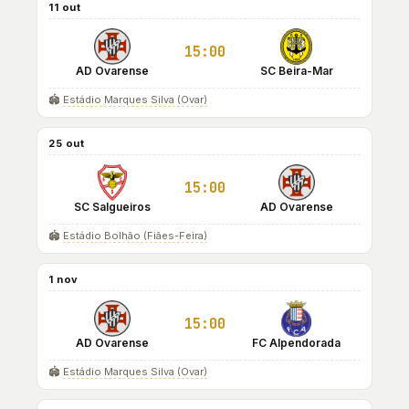
11 out
15:00
AD Ovarense
SC Beira-Mar
🏟️
Estádio Marques Silva (Ovar)
25 out
15:00
SC Salgueiros
AD Ovarense
🏟️
Estádio Bolhão (Fiães-Feira)
1 nov
15:00
AD Ovarense
FC Alpendorada
🏟️
Estádio Marques Silva (Ovar)