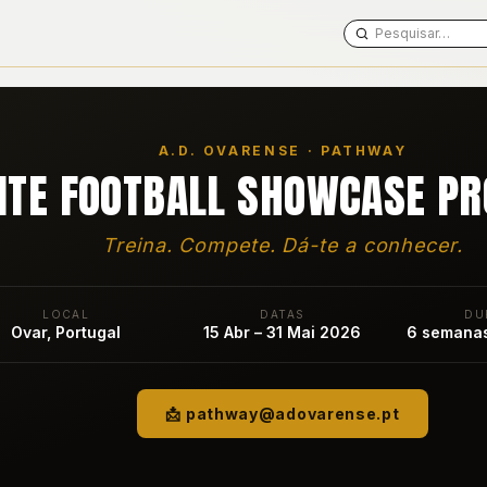
A.D. OVARENSE · PATHWAY
ITE FOOTBALL SHOWCASE P
Treina. Compete. Dá-te a conhecer.
LOCAL
DATAS
DU
Ovar, Portugal
15 Abr – 31 Mai 2026
6 semanas
📩 pathway@adovarense.pt