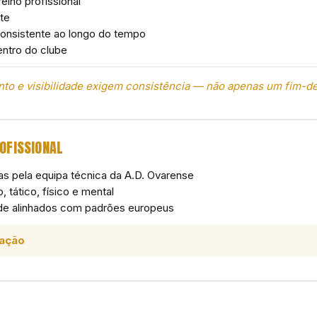
eino profissional
nte
consistente ao longo do tempo
entro do clube
to e visibilidade exigem consistência — não apenas um fim-
OFISSIONAL
as pela equipa técnica da A.D. Ovarense
 tático, físico e mental
dade alinhados com padrões europeus
iação