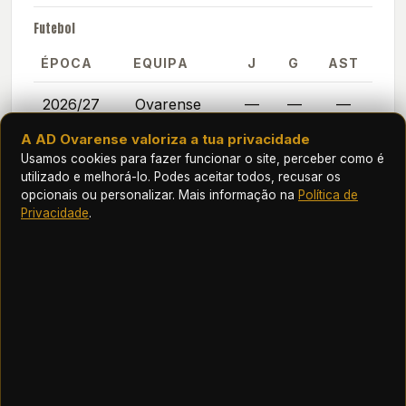
Futebol
ÉPOCA
EQUIPA
J
G
AST
2026/27
Ovarense
—
—
—
A AD Ovarense valoriza a tua privacidade
2024/25
Ovarense
39
1
5
Usamos cookies para fazer funcionar o site, perceber como é
utilizado e melhorá-lo. Podes aceitar todos, recusar os
2023/24
Ovarense
36
0
0
opcionais ou personalizar. Mais informação na
Política de
Privacidade
.
2022/23
Ovarense
30
3
0