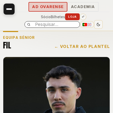
AD OVARENSE
ACADEMIA
Sócio
Bilhetes
LOJA
EQUIPA SÉNIOR
FIL
← VOLTAR AO PLANTEL
E