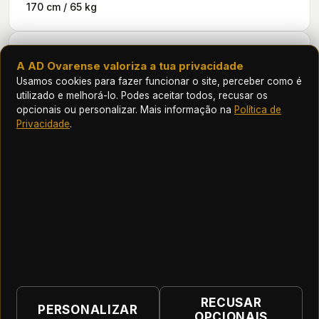
170 cm / 65 kg
HISTÓRICO
A AD Ovarense valoriza a tua privacidade
Usamos cookies para fazer funcionar o site, perceber como é
Futebol
utilizado e melhorá-lo. Podes aceitar todos, recusar os
opcionais ou personalizar. Mais informação na
Política de
ÉPOCA
EQUIPA
J
G
AST
Privacidade
.
2026/27
Ovarense
—
—
—
ASSOCIAÇÃO DESPORTIVA OVARENSE
RECUSAR
PERSONALIZAR
OPCIONAIS