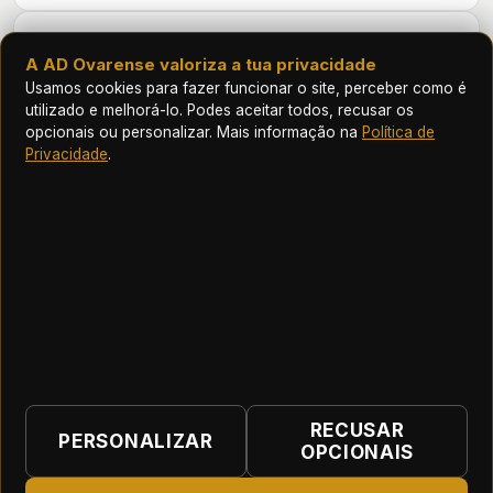
HISTÓRICO
A AD Ovarense valoriza a tua privacidade
Usamos cookies para fazer funcionar o site, perceber como é
Futebol
utilizado e melhorá-lo. Podes aceitar todos, recusar os
opcionais ou personalizar. Mais informação na
Política de
ÉPOCA
EQUIPA
J
G
AST
Privacidade
.
2026/27
Ovarense
—
—
—
ASSOCIAÇÃO DESPORTIVA OVARENSE
RECUSAR
PERSONALIZAR
OPCIONAIS
Início
|
Contactos
|
Termos e Condições
|
Política de Privacidade
|
Preferências de cookies