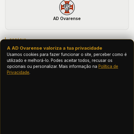
AD Ovarense
ESTÁDIO
Estádio Municipal José Bento Pessoa
A AD Ovarense valoriza a tua privacidade
Usamos cookies para fazer funcionar o site, perceber como é
CIDADE
utilizado e melhorá-lo. Podes aceitar todos, recusar os
Figueira da Foz
opcionais ou personalizar. Mais informação na
Política de
Privacidade
.
PROVA
Pré Época