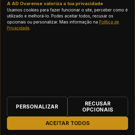
A AD Ovarense valoriza a tua privacidade
Usamos cookies para fazer funcionar o site, perceber como é
Chegou a hora d enos mostramos em casa
utilizado e melhorá-lo. Podes aceitar todos, recusar os
opcionais ou personalizar. Mais informação na
Política de
3 ago 2026
Privacidade
.
A coragem Vareira tem um lugar certo
2 ago 2026
ASSOCIAÇÃO DESPORTIVA OVARENSE
RECUSAR
Início
|
Contactos
|
Termos e Condições
|
PERSONALIZAR
OPCIONAIS
Política de Privacidade
|
Preferências de cookies
© 2026 Associação Desportiva Ovarense · Vareiros desde
ACEITAR TODOS
1921