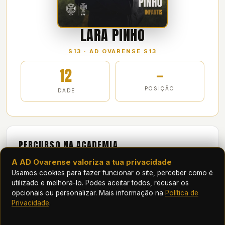
LARA PINHO
S13 · AD OVARENSE S13
12
—
POSIÇÃO
IDADE
PERCURSO NA ACADEMIA
A AD Ovarense valoriza a tua privacidade
2025/26
Infantis B (mista)
Usamos cookies para fazer funcionar o site, perceber como é
nº 13
Defesa
utilizado e melhorá-lo. Podes aceitar todos, recusar os
11
jogos oficiais
1
⚽
opcionais ou personalizar. Mais informação na
Política de
Privacidade
.
2024/25
Benjamins (mista)
nº 13
Defesa
55
jogos oficiais
3
⚽
2
🅰