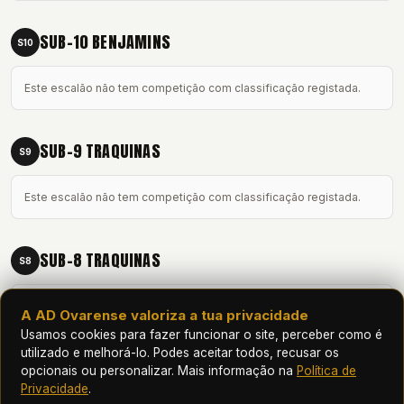
SUB-10 BENJAMINS
S10
Este escalão não tem competição com classificação registada.
SUB-9 TRAQUINAS
S9
Este escalão não tem competição com classificação registada.
SUB-8 TRAQUINAS
S8
Este escalão não tem competição com classificação registada.
A AD Ovarense valoriza a tua privacidade
Usamos cookies para fazer funcionar o site, perceber como é
utilizado e melhorá-lo. Podes aceitar todos, recusar os
SUB-7 PETIZES
opcionais ou personalizar. Mais informação na
Política de
S7
Privacidade
.