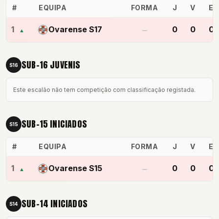
#
EQUIPA
FORMA
J
V
E
1
Ovarense S17
0
0
0
▲
—
SUB-16 JUVENIS
S16
Este escalão não tem competição com classificação registada.
SUB-15 INICIADOS
S15
#
EQUIPA
FORMA
J
V
E
1
Ovarense S15
0
0
0
▲
—
SUB-14 INICIADOS
S14