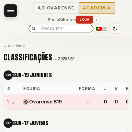
AD OVARENSE
ACADEMIA
Sócio
Bilhetes
LOJA
← Academia
CLASSIFICAÇÕES
— 2026/27
SUB-19 JUNIORES
S19
#
EQUIPA
FORMA
J
V
E
1
Ovarense S19
0
0
0
▲
—
SUB-17 JUVENIS
S17