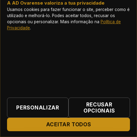
Autorizo o tratamento dos dados pessoais acima
A AD Ovarense valoriza a tua privacidade
fornecidos pela
AD Ovarense
para gestão da
Usamos cookies para fazer funcionar o site, perceber como é
utilizado e melhorá-lo. Podes aceitar todos, recusar os
inscrição e participação na actividade
opcionais ou personalizar. Mais informação na
Política de
desportiva, nos termos do RGPD.
Privacidade
.
SUBMETER INSCRIÇÃO
ASSOCIAÇÃO DESPORTIVA OVARENSE
RECUSAR
Início
|
Contactos
|
Termos e Condições
|
PERSONALIZAR
OPCIONAIS
Política de Privacidade
|
Preferências de cookies
© 2026 Associação Desportiva Ovarense · Vareiros desde
ACEITAR TODOS
1921