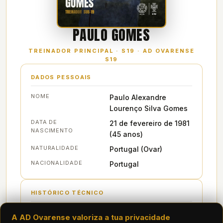
PAULO GOMES
TREINADOR PRINCIPAL · S19 · AD OVARENSE
S19
DADOS PESSOAIS
NOME
Paulo Alexandre
Lourenço Silva Gomes
DATA DE
21 de fevereiro de 1981
NASCIMENTO
(45 anos)
NATURALIDADE
Portugal (Ovar)
NACIONALIDADE
Portugal
HISTÓRICO TÉCNICO
ÉPOCA
CLUBE
CARGO
J
V
A AD Ovarense valoriza a tua privacidade